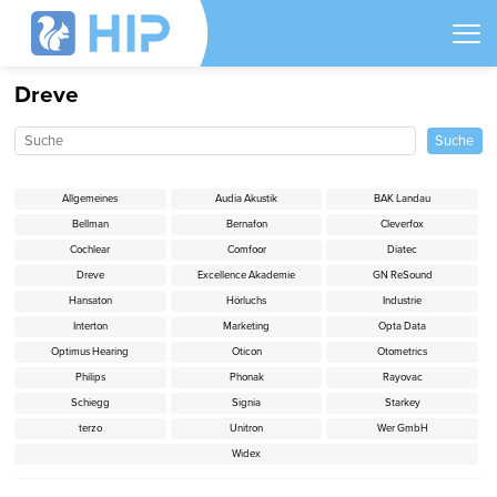
Dreve
Allgemeines
Audia Akustik
BAK Landau
Bellman
Bernafon
Cleverfox
Cochlear
Comfoor
Diatec
Dreve
Excellence Akademie
GN ReSound
Hansaton
Hörluchs
Industrie
Interton
Marketing
Opta Data
Optimus Hearing
Oticon
Otometrics
Philips
Phonak
Rayovac
Schiegg
Signia
Starkey
terzo
Unitron
Wer GmbH
Widex