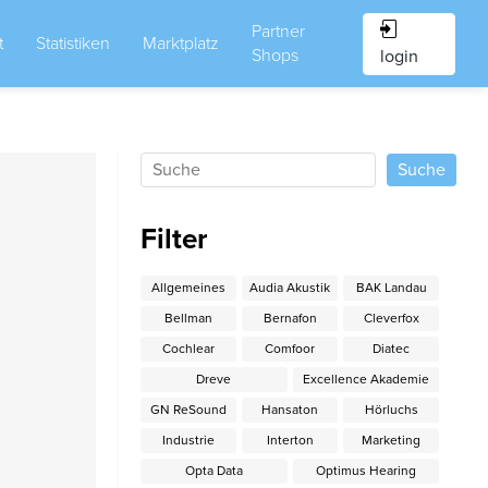
Partner
t
Statistiken
Marktplatz
Shops
login
Filter
Allgemeines
Audia Akustik
BAK Landau
Bellman
Bernafon
Cleverfox
Cochlear
Comfoor
Diatec
Dreve
Excellence Akademie
GN ReSound
Hansaton
Hörluchs
Industrie
Interton
Marketing
Opta Data
Optimus Hearing