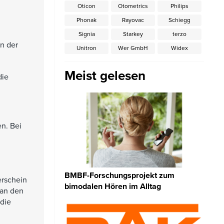
Oticon
Otometrics
Philips
Phonak
Rayovac
Schiegg
Signia
Starkey
terzo
n der
Unitron
Wer GmbH
Widex
Meist gelesen
die
n. Bei
BMBF-Forschungsprojekt zum
erschein
bimodalen Hören im Alltag
 an den
 die