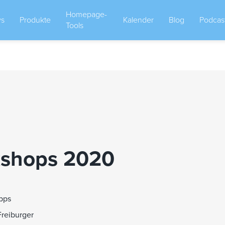
Homepage-
s
Produkte
Kalender
Blog
Podcas
Tools
rkshops 2020
pps
Freiburger