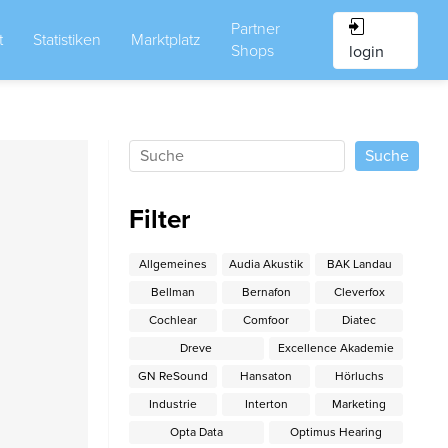
Partner
t
Statistiken
Marktplatz
Shops
login
Filter
Allgemeines
Audia Akustik
BAK Landau
Bellman
Bernafon
Cleverfox
Cochlear
Comfoor
Diatec
Dreve
Excellence Akademie
GN ReSound
Hansaton
Hörluchs
Industrie
Interton
Marketing
Opta Data
Optimus Hearing