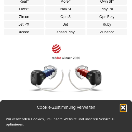
Real™
More™
Own SI™
Own™
Play SI
Play PX
Zircon
Opn S
Opn Play
Jet PX
Jet
Ruby
Xceed
Xceed Play
Zubehör
Cookie-Zustimmung verwalten
Zeal™ Im-Ohr NXT
Wir verwenden Cookies, um unsere Website und unseren Service zu
optimieren.