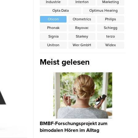
Industrie
Interton
Marketing
Opta Data
Optimus Hearing
Oticon
Otometrics
Philips
Phonak
Rayovac
Schiegg
Signia
Starkey
terzo
Unitron
Wer GmbH
Widex
Meist gelesen
BMBF-Forschungsprojekt zum
bimodalen Hören im Alltag