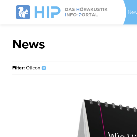
New
News
Filter:
Oticon
×