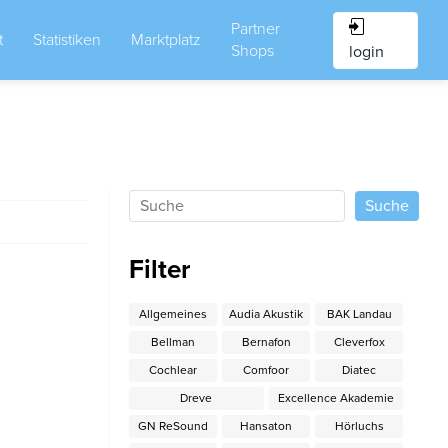
Partner
t
Statistiken
Marktplatz
Shops
login
Filter
Allgemeines
Audia Akustik
BAK Landau
Bellman
Bernafon
Cleverfox
Cochlear
Comfoor
Diatec
Dreve
Excellence Akademie
GN ReSound
Hansaton
Hörluchs