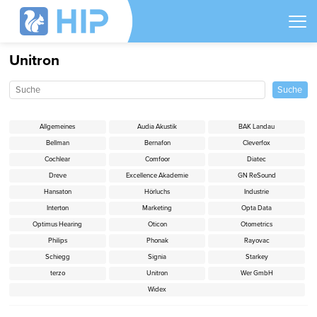
Unitron
Allgemeines
Audia Akustik
BAK Landau
Bellman
Bernafon
Cleverfox
Cochlear
Comfoor
Diatec
Dreve
Excellence Akademie
GN ReSound
Hansaton
Hörluchs
Industrie
Interton
Marketing
Opta Data
Optimus Hearing
Oticon
Otometrics
Philips
Phonak
Rayovac
Schiegg
Signia
Starkey
terzo
Unitron
Wer GmbH
Widex