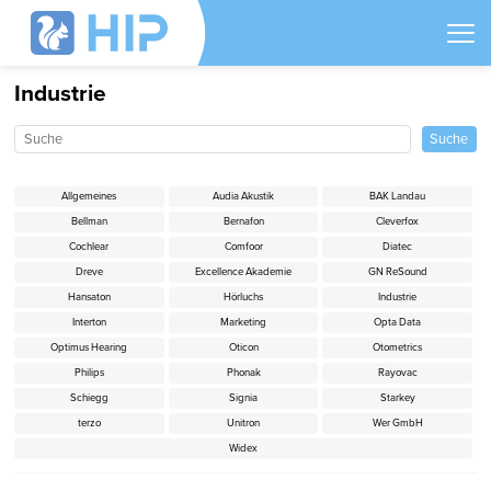
Industrie
Allgemeines
Audia Akustik
BAK Landau
Bellman
Bernafon
Cleverfox
Cochlear
Comfoor
Diatec
Dreve
Excellence Akademie
GN ReSound
Hansaton
Hörluchs
Industrie
Interton
Marketing
Opta Data
Optimus Hearing
Oticon
Otometrics
Philips
Phonak
Rayovac
Schiegg
Signia
Starkey
terzo
Unitron
Wer GmbH
Widex