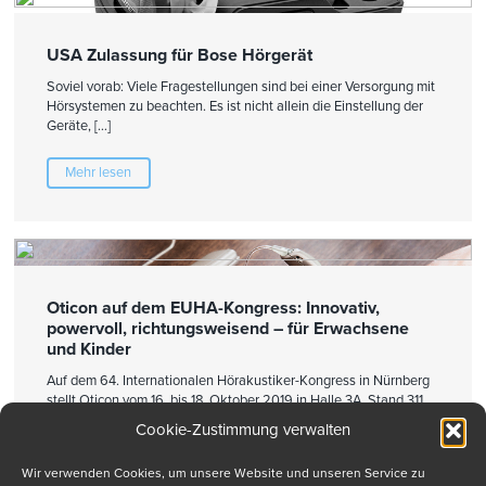
USA Zulassung für Bose Hörgerät
Soviel vorab: Viele Fragestellungen sind bei einer Versorgung mit
Hörsystemen zu beachten. Es ist nicht allein die Einstellung der
Geräte, […]
Mehr lesen
Oticon auf dem EUHA-Kongress: Innovativ,
powervoll, richtungsweisend – für Erwachsene
und Kinder
Auf dem 64. Internationalen Hörakustiker-Kongress in Nürnberg
stellt Oticon vom 16. bis 18. Oktober 2019 in Halle 3A, Stand 311
[…]
Cookie-Zustimmung verwalten
Mehr lesen
Wir verwenden Cookies, um unsere Website und unseren Service zu