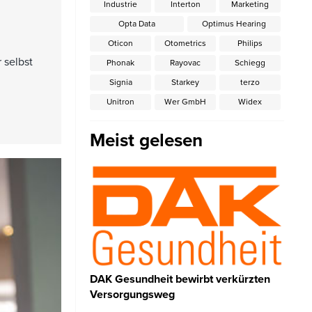
Industrie
Interton
Marketing
Opta Data
Optimus Hearing
Oticon
Otometrics
Philips
 selbst
Phonak
Rayovac
Schiegg
Signia
Starkey
terzo
Unitron
Wer GmbH
Widex
Meist gelesen
DAK Gesundheit bewirbt verkürzten
Versorgungsweg