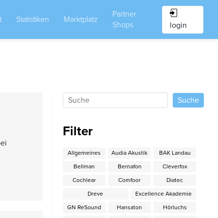
Partner
t
Statistiken
Marktplatz
Shops
login
Filter
ei
Allgemeines
Audia Akustik
BAK Landau
Bellman
Bernafon
Cleverfox
Cochlear
Comfoor
Diatec
Dreve
Excellence Akademie
GN ReSound
Hansaton
Hörluchs